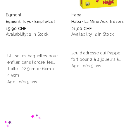
Egmont
Haba
Egmont Toys - Empile-Le !
Haba - La Mine Aux Trésors
15,90 CHF
21,00 CHF
Availability:
2 In Stock
Availability:
2 In Stock
Jeu d'adresse
qui frappe
Utilise les baguettes pour
fort pour 2 à 4 joueurs à
enfiler, dans l’ordre, les
partir de 5 ans. Les joueurs
Age : dès 5 ans
différentes parties du
Taille : 22.5cm x 16cm x
accomplissent des
bonhomme rigolo. Sois
4.5cm
missions en récupérant le
le plus rapide !
Age : dès 5 ans
bon nombre de pierres
précieuses de la bonne
catégorie en frappant avec
le marteau sur les côtés
de la boîte. Ces missions
les aident à remplir leurs
wagonnets de joyaux. Le
premier à avoir rempli 4