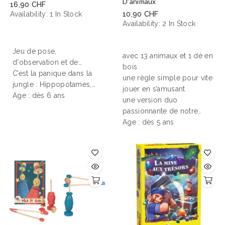
D’animaux
16,90 CHF
Availability:
1 In Stock
10,90 CHF
Availability:
2 In Stock
Jeu de pose,
avec 13 animaux et 1 dé en
d'observation et de
bois
rapidité
C’est la panique dans la
pour des parties
une règle simple pour vite
endiablées qui
jungle : Hippopotames,
jouer en s’amusant
nécessitent un oeil de
serpents et guépards
Age : dès 6 ans
une version duo
lynx et un esprit vif, un
font n’importe quoi et
passionnante de notre
jeu de société pour 2 à 4
menacent la tranquillité
grand classique
Age : dès 5 ans
joueurs dès 6 ans.
de la nature. Aidons-les à
retrouver le calme en
créant des espaces
dédiés à chaque espèce.