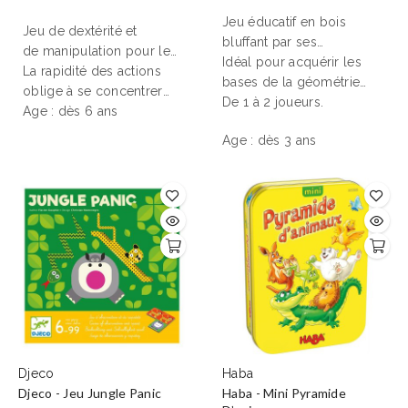
Jeu éducatif en bois
Jeu de dextérité
et
bluffant par ses
de
manipulation
pour les
possibilités d'évolution.
Idéal pour acquérir les
enfants
La rapidité des actions
dès 6 ans
. Un
jeu
bases de la
géométrie
d'adresse
oblige à se concentrer
dans lequel
dans l'espace
De 1 à 2 joueurs.
, ce jeu
vous devrez reproduire
pour réussir à faire tenir
Age : dès 6 ans
demande d'être le plus
les totems demandés à
son totem.
Age : dès 3 ans
rapide à réaliser les défis
l'aide de vos baguettes.
imposés par les cartes.
Djeco
Haba
Djeco - Jeu Jungle Panic
Haba - Mini Pyramide