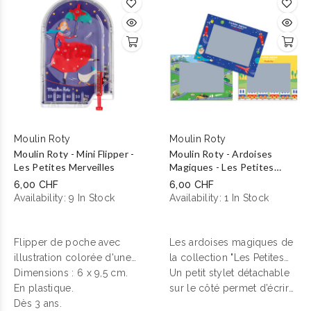
bien aux petites filles
qu’aux petits garçons !
Moulin Roty
Moulin Roty
Moulin Roty - Mini Flipper -
Moulin Roty - Ardoises
Les Petites Merveilles
Magiques - Les Petites
Merveilles
6,00 CHF
6,00 CHF
Availability:
9 In Stock
Availability:
1 In Stock
Flipper de poche avec
Les ardoises magiques de
illustration colorée d'une
la collection "Les Petites
funambule sur son fil en
Dimensions : 6 x 9,5 cm.
Merveilles" de Moulin
Un petit stylet détachable
équilibre. Tirez la molette
En plastique.
Roty.
sur le côté permet d’écrire
pour actionner les 5
Dès 3 ans.
ou de dessiner. Vous