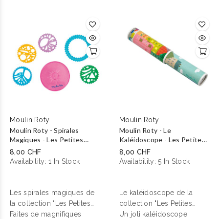
petites billes et comptez
pourrez ensuite effacer et
vos points : à vous de
recommencer autant de
jouer !
fois que vous le désirez !
Dimension : L 14 x l 11 cm
Moulin Roty
Moulin Roty
Moulin Roty - Spirales
Moulin Roty - Le
Magiques - Les Petites
Kaléidoscope - Les Petites
Merveilles
Merveilles
8,00 CHF
8,00 CHF
Availability:
1 In Stock
Availability:
5 In Stock
Les spirales magiques de
Le kaléidoscope de la
la collection "Les Petites
collection "Les Petites
Merveilles" de Moulin
Faites de magnifiques
Merveilles" de Moulin
Un joli kaléidoscope