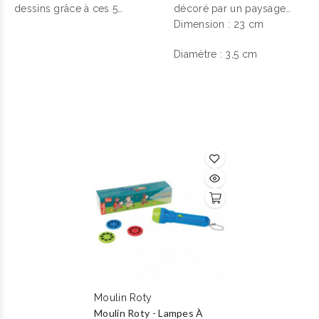
Roty.
dessins grâce à ces 5
Roty.
décoré par un paysage
spirales.
urbain.
Dimension : 23 cm
Diamètre : 3,5 cm
Dimension : L 14 x l 11 cm
Moulin Roty
Moulin Roty - Lampes À