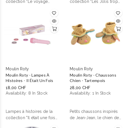
collection "Le voyage
collection "Les Jolis trop
d'Olga" de Moulin Roty.
Beaux" de Moulin Roty.
Moulin Roty
Moulin Roty
Moulin Roty - Lampes À
Moulin Roty - Chaussons
Histoires - Il Était Un Fois
Chien - Tartempois
18,00 CHF
28,00 CHF
Availability:
8 In Stock
Availability:
1 In Stock
Lampes à histoires de la
Petits chaussons inspirés
collection "Il était une fois"
de Jean-Jean, le chien des
de Moulin Roty.
Tartempois qui iront aussi