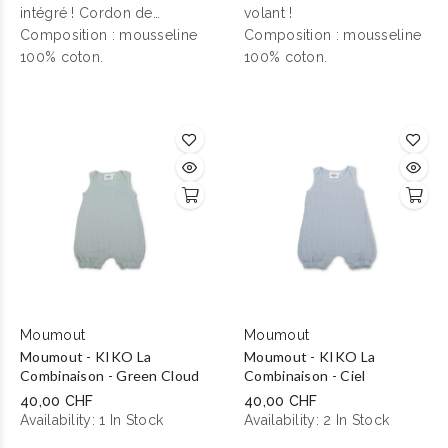
intégré ! Cordon de
volant
!
serrage et taille élastiquée
Composition : mousseline
Composition : mousseline
pour s’adapter à toutes les
100% coton.
100% coton.
tailles.
Moumout
Moumout
Moumout - KIKO La
Moumout - KIKO La
Combinaison - Green Cloud
Combinaison - Ciel
40,00 CHF
40,00 CHF
Availability:
1 In Stock
Availability:
2 In Stock