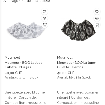
Affichage 1-12 de 23 article(s)
Moumout
Moumout
Moumout - BOO La Jupe-
Moumout - BOO La Jupe-
Culotte - Nuages
Culotte - Hérons
40,00 CHF
40,00 CHF
Availability:
1 In Stock
Availability:
1 In Stock
Une jupette avec bloomer
Une jupette avec bloomer
intégré ! Cordon de
intégré ! Cordon de
serrage et taille élastiquée
Composition : mousseline
serrage et taille élastiquée
Composition : mousseline