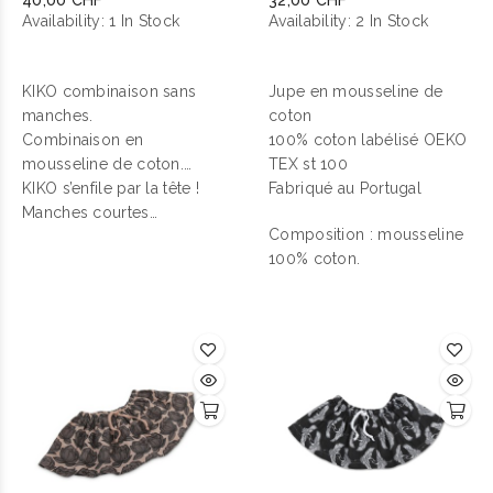
40,00 CHF
32,00 CHF
Availability:
1 In Stock
Availability:
2 In Stock
KIKO combinaison sans
Jupe en mousseline de
manches.
coton
Combinaison en
100% coton labélisé OEKO
mousseline de coton.
TEX st 100
Fermeture boutons
KIKO s’enfile par la tête !
Fabriqué au Portugal
pressions à l’entrejambe.
Manches courtes
Composition : mousseline
débardeur. Corps en
100% coton.
mousseline 100% coton,
biais en côte.