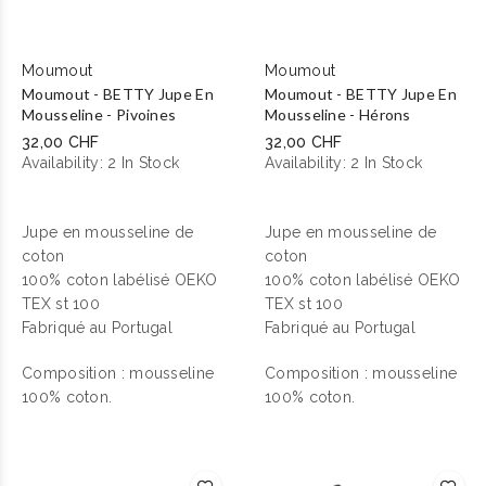
Moumout
Moumout
Moumout - BETTY Jupe En
Moumout - BETTY Jupe En
Mousseline - Pivoines
Mousseline - Hérons
32,00 CHF
32,00 CHF
Availability:
2 In Stock
Availability:
2 In Stock
Jupe en mousseline de
Jupe en mousseline de
coton
coton
100% coton labélisé OEKO
100% coton labélisé OEKO
TEX st 100
TEX st 100
Fabriqué au Portugal
Fabriqué au Portugal
Composition : mousseline
Composition : mousseline
100% coton.
100% coton.