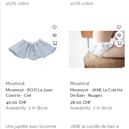
pour s’adapter à toutes les
100% coton.
pour s’adapter à toutes les
100% coton.
tailles.
tailles.
Moumout
Moumout
Moumout - BOO La Jupe-
Moumout - JANE La Culotte
Culotte - Ciel
De Bain - Nuages
40,00 CHF
28,00 CHF
Availability:
2 In Stock
Availability:
2 In Stock
Une jupette avec bloomer
JANE la culotte de bain à