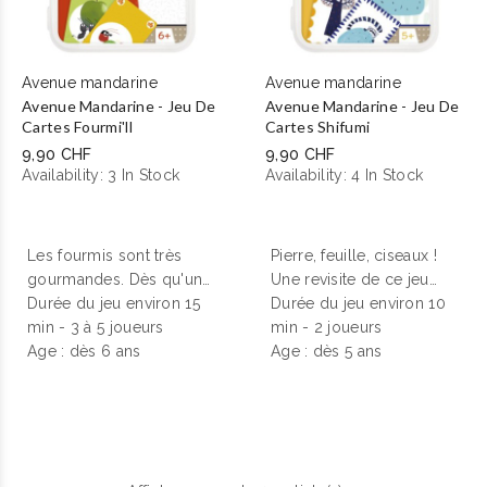
animaux sans queue ni
tête très drôles... vos
enfants vont adorer!
Avenue mandarine
Avenue mandarine
Avenue Mandarine - Jeu De
Avenue Mandarine - Jeu De
Cartes Fourmi'll
Cartes Shifumi
9,90 CHF
9,90 CHF
Availability:
3 In Stock
Availability:
4 In Stock
Les fourmis sont très
Pierre, feuille, ciseaux !
gourmandes. Dès qu'un
Une revisite de ce jeu
pique-nique est organisé,
Durée du jeu environ 15
délirant à la sauce
Durée du jeu environ 10
elles viennent chiper
min - 3 à 5 joueurs
Avenue Mandarine !
min - 2 joueurs
toutes les sucreries. Pour
Age : dès 6 ans
Age : dès 5 ans
être élu(e) roi ou reine, il
faut être le plus rapide à
poser toutes ses fourmis
pour gagner des
sucreries.