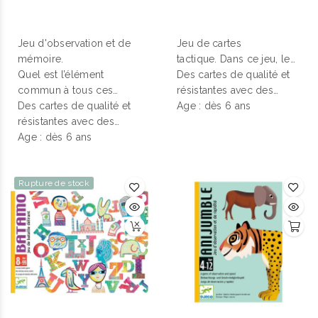
Jeu d'observation et de
Jeu de cartes
mémoire
.
tactique.
Dans ce jeu, les
Quel est l’élément
cartes circulent de main
Des cartes de qualité et
commun à tous ces
en main et à chaque tour
résistantes avec des
monstres ? Un sens aigu
Des cartes de qualité et
on ne peut en garder
illustrations originales,
Age : dès 6 ans
de l’observation et une
résistantes avec des
qu’une. Un jeu de
rangées dans une boîte
mémoire d’éléphant
illustrations originales,
Age : dès 6 ans
stratégie permettant aux
de jeu compacte, un
jeu
seront de mise pour
rangées dans une boîte
enfants d'apprendre la
de voyage
à emporter
trouver les similitudes
de jeu compacte, un
jeu
mécanique du "draft".
partout !
dans cette bande de
de voyage
Rupture de stock
à emporter
joyeux monstres.
partout !