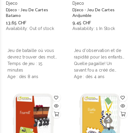
Djeco
Djeco
Djeco - Jeu De Cartes
Djeco - Jeu De Cartes
Batamo
Anijumble
13,65 CHF
9,45 CHF
Availability:
Out of stock
Availability:
1 In Stock
Jeu de bataille
où vous
Jeu d'observation et de
devrez trouver des mots
rapidité
pour les enfants
avec les lettres qui
Temps de jeu : 15
de 4 à 12 ans.
Quelle pagaille! Un
seront retournées. Un
minutes
jeu
savant fou a créé de
de cartes
Age : dès 8 ans
de rapidité et
drôles de chimères avec
Age : dès 4 ans
d'observation où le
la tête d’un animal et le
vocabulaire sera très
corps d’un autre... Soyez
important.
le plus rapide à
reconstituer de vrais
animaux. Un jeu de
société amusant dans
lequel le rythme est
soutenu et avec des