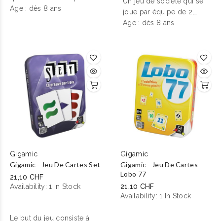
apprendre à expliquer
Un jeu de société qui se
chez aucun amateur de
Age : dès 8 ans
ses choix et à
joue par équipe de 2,
jeux. Fascinant, divertissant
comprendre comment
composé de cartes de
Age : dès 8 ans
et incroyablement simple !
raisonne son coéquipier.
qualité et résistantes
présentées dans boîte
compacte à emporter
partout !
Gigamic
Gigamic
Gigamic - Jeu De Cartes Set
Gigamic - Jeu De Cartes
Lobo 77
21,10 CHF
Availability:
1 In Stock
21,10 CHF
Availability:
1 In Stock
Le but du jeu consiste à