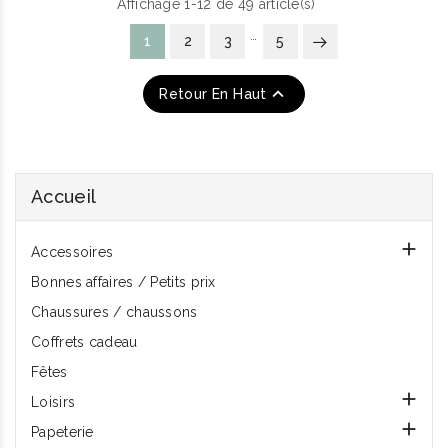
Affichage 1-12 de 49 article(s)
…
1
2
3
5

Retour En Haut
Accueil

Accessoires
Bonnes affaires / Petits prix
Chaussures / chaussons
Coffrets cadeau
Fêtes

Loisirs

Papeterie