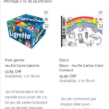
Affichage 1-12 de 49 article(s)
Pixie games
Djeco
Jeu De Carte Ligretto
Djeco - Jeu De Cartes Color
Connect
13,65 CHF
Availability:
1 In Stock
15,90 CHF
Availability:
2 In Stock
Jeu d'
observation et de
rapidité
pour jouer de 2 à
Jeu
de connexion par
4 joueurs dès 8 ans.
Un jeu de cartes turbulent
équipe
idéal pour
qui ne devrait manquer