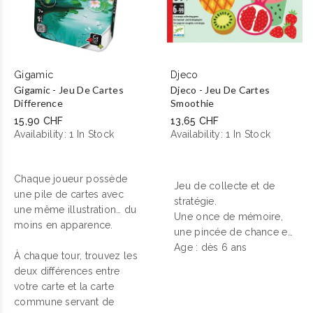
Gigamic
Djeco
Gigamic - Jeu De Cartes
Djeco - Jeu De Cartes
Difference
Smoothie
15,90 CHF
13,65 CHF
Availability:
1 In Stock
Availability:
1 In Stock
Chaque joueur possède
Jeu de collecte et de
une pile de cartes avec
stratégie.
une même illustration… du
Une once de mémoire,
moins en apparence.
une pincée de chance et
plein de fruits ! En
Age : dès 6 ans
À chaque tour, trouvez les
combinant les cartes au
deux différences entre
milieu de la table, les
votre carte et la carte
joueurs préparent de
commune servant de
délicieux smoothies. Un